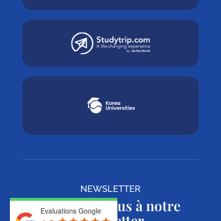
NEWSLETTER
Abonnez-vous à notre
Evaluations Google
Newsletter