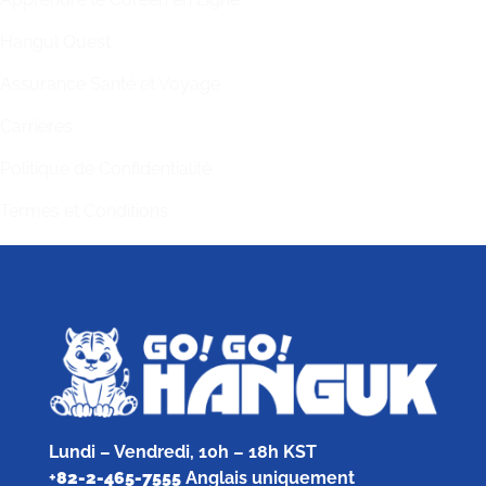
Hangul Quest
Assurance Santé et Voyage
Carrières
Politique de Confidentialité
Termes et Conditions
Lundi – Vendredi, 10h – 18h KST
+
82-2-465-7555
Anglais uniquement