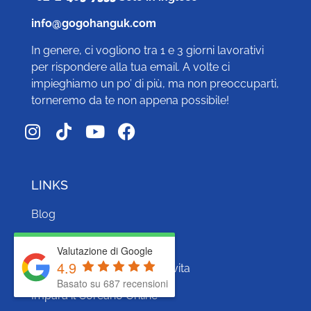
info@gogohanguk.com
In genere, ci vogliono tra 1 e 3 giorni lavorativi
per rispondere alla tua email. A volte ci
impieghiamo un po’ di più, ma non preoccuparti,
torneremo da te non appena possibile!
LINKS
Blog
Collabora con noi
Valutazione di Google
4.9
Calcolatore del costo della vita
Basato su 687 recensioni
Impara il Coreano Online