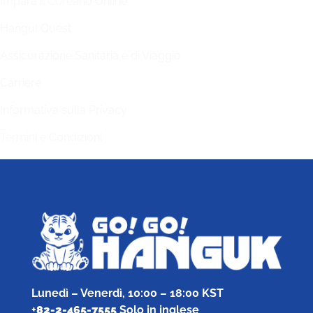
Impara il Coreano Online
Hangul Quest
Assicurazione Sanitaria e di Viaggio
Carriere
Informativa sulla Privacy
Termini e Condizioni
Lunedì – Venerdì, 10:00 – 18:00 KST
+
82-2-465-7555
Solo in inglese