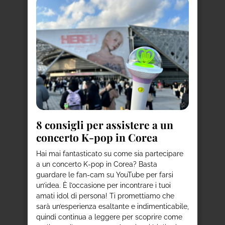
a
8
i
to
d
8 consigli per assistere a un
concerto K-pop in Corea
Ha
de
per
Hai mai fantasticato su come sia partecipare
st
ni
a un concerto K-pop in Corea? Basta
a 
ie
guardare le fan-cam su YouTube per farsi
co
un’idea. È l’occasione per incontrare i tuoi
us
amati idol di persona! Ti promettiamo che
vi
sarà un’esperienza esaltante e indimenticabile,
del
nno
quindi continua a leggere per scoprire come